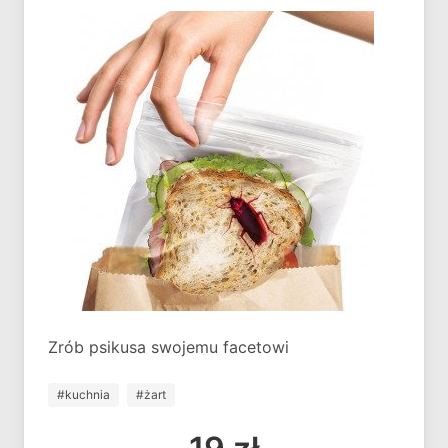
Zrób psikusa swojemu facetowi
#kuchnia
#żart