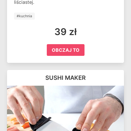
liściastej.
#kuchnia
39 zł
OBCZAJ TO
SUSHI MAKER