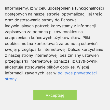
Informujemy, iż w celu udostępnienia funkcjonalności
dostępnych na naszej stronie, optymalizacji jej treści
oraz dostosowania strony do Państwa
indywidualnych potrzeb korzystamy z informacji
zapisanych za pomocą plików cookies na
urządzeniach końcowych użytkowników. Pliki
Już nigdy nie będą Cię wkurzać walające się
cookies można kontrolować za pomocą ustawień
po szufladach torebki foliowe. Teraz będziesz
swojej przeglądarki internetowej. Dalsze korzystanie
je mieć zawsze pod ręką, w pojemniku
z naszej strony internetowej, bez zmiany ustawień
ściennym
przeglądarki internetowej oznacza, iż użytkownik
akceptuje stosowanie plików cookies. Więcej
#kuchnia
informacji zawartych jest w
polityce prywatności
strony
.
78 zł
Akceptuję
OBCZAJ TO