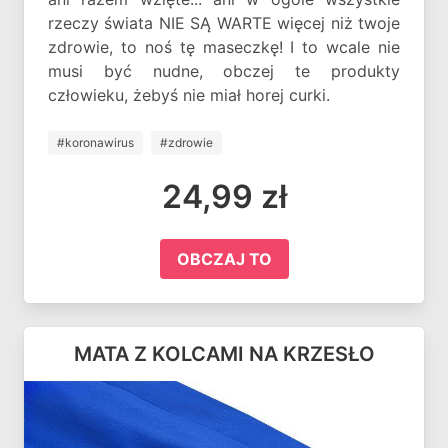
rzeczy świata NIE SĄ WARTE więcej niż twoje
zdrowie, to noś tę maseczkę! I to wcale nie
musi być nudne, obczej te produkty
człowieku, żebyś nie miał horej curki.
#koronawirus
#zdrowie
24,99 zł
OBCZAJ TO
MATA Z KOLCAMI NA KRZESŁO