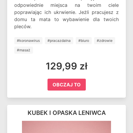
odpowiednie miejsca na twoim ciele
poprawiając ich ukrwienie. Jeżli pracujesz z
domu ta mata to wybawienie dla twoich
pleców.
#koronawirus
#pracazdalna
#biuro
#zdrowie
#masaż
129,99 zł
OBCZAJ TO
KUBEK I OPASKA LENIWCA