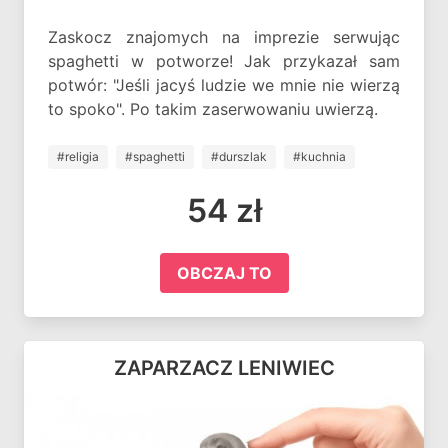
Zaskocz znajomych na imprezie serwując
spaghetti w potworze! Jak przykazał sam
potwór: "Jeśli jacyś ludzie we mnie nie wierzą
to spoko". Po takim zaserwowaniu uwierzą.
#religia
#spaghetti
#durszlak
#kuchnia
54 zł
OBCZAJ TO
ZAPARZACZ LENIWIEC