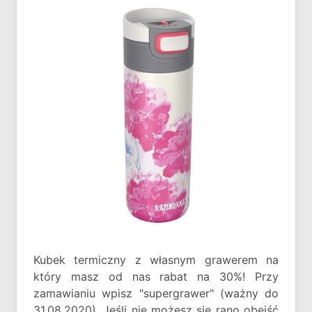
Kubek termiczny z własnym grawerem na
który masz od nas rabat na 30%! Przy
zamawianiu wpisz "supergrawer" (ważny do
31.08.2020). Jeśli nie możesz się rano obejść