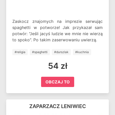
Zaskocz znajomych na imprezie serwując
spaghetti w potworze! Jak przykazał sam
potwór: "Jeśli jacyś ludzie we mnie nie wierzą
to spoko". Po takim zaserwowaniu uwierzą.
#religia
#spaghetti
#durszlak
#kuchnia
54 zł
OBCZAJ TO
ZAPARZACZ LENIWIEC