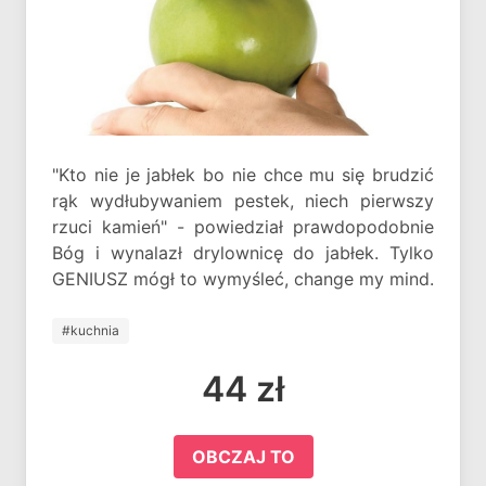
"Kto nie je jabłek bo nie chce mu się brudzić
rąk wydłubywaniem pestek, niech pierwszy
rzuci kamień" - powiedział prawdopodobnie
Bóg i wynalazł drylownicę do jabłek. Tylko
GENIUSZ mógł to wymyśleć, change my mind.
#kuchnia
44 zł
OBCZAJ TO