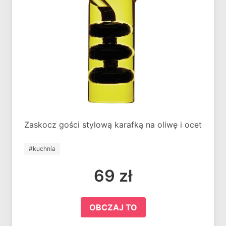
Zaskocz gości stylową karafką na oliwę i ocet
#kuchnia
69 zł
OBCZAJ TO