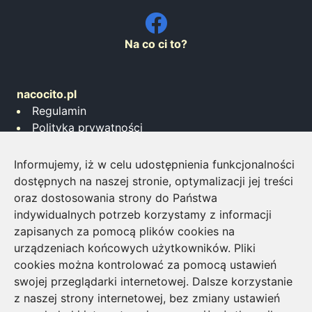
Na co ci to?
nacocito.pl
Regulamin
Polityka prywatności
Współpraca
Informujemy, iż w celu udostępnienia funkcjonalności
Napisz do nas
dostępnych na naszej stronie, optymalizacji jej treści
Inwestowanie w monety bulionowe
oraz dostosowania strony do Państwa
Jakiego brokera wybrać?
indywidualnych potrzeb korzystamy z informacji
Zdalne biuro tłumaczeń all4words
zapisanych za pomocą plików cookies na
Agencja Marketingu Cyfrowego GSEO
urządzeniach końcowych użytkowników. Pliki
cookies można kontrolować za pomocą ustawień
Zobacz także
swojej przeglądarki internetowej. Dalsze korzystanie
strój borata
z naszej strony internetowej, bez zmiany ustawień
najlepsze prezenty na urodziny