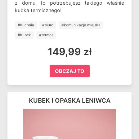
z domu, to potrzebujesz takiego właśnie
kubka termicznego!
#kuchnia
#biuro
#komunikacja miejska
#kubek
#termos
149,99 zł
OBCZAJ TO
KUBEK I OPASKA LENIWCA