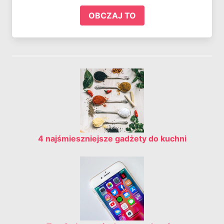
OBCZAJ TO
4 najśmieszniejsze gadżety do kuchni