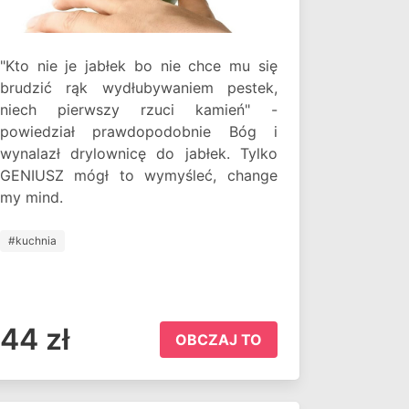
"Kto nie je jabłek bo nie chce mu się
brudzić rąk wydłubywaniem pestek,
niech pierwszy rzuci kamień" -
powiedział prawdopodobnie Bóg i
wynalazł drylownicę do jabłek. Tylko
GENIUSZ mógł to wymyśleć, change
my mind.
#kuchnia
44 zł
OBCZAJ TO