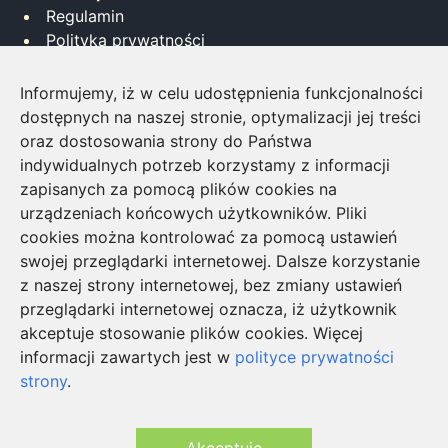
Regulamin
Polityka prywatności
Współpraca
Informujemy, iż w celu udostępnienia funkcjonalności
Napisz do nas
dostępnych na naszej stronie, optymalizacji jej treści
Inwestowanie w monety bulionowe
oraz dostosowania strony do Państwa
Jakiego brokera wybrać?
indywidualnych potrzeb korzystamy z informacji
Zdalne biuro tłumaczeń all4words
zapisanych za pomocą plików cookies na
Agencja Marketingu Cyfrowego GSEO
urządzeniach końcowych użytkowników. Pliki
cookies można kontrolować za pomocą ustawień
Zobacz także
swojej przeglądarki internetowej. Dalsze korzystanie
strój borata
z naszej strony internetowej, bez zmiany ustawień
najlepsze prezenty na urodziny
przeglądarki internetowej oznacza, iż użytkownik
prezent dla dziewczyny
akceptuje stosowanie plików cookies. Więcej
prezent dla chłopaka
informacji zawartych jest w
polityce prywatności
śmieszne gadżety
strony
.