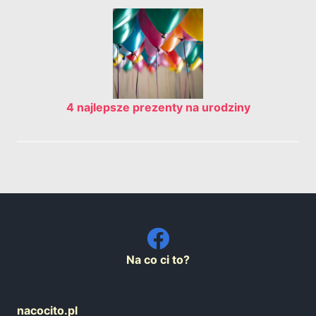
4 najlepsze prezenty na urodziny
Na co ci to?
nacocito.pl