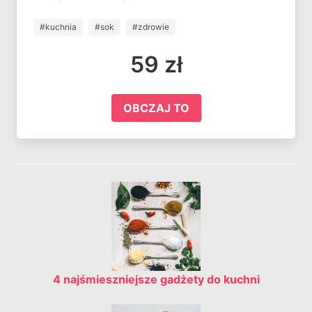
#kuchnia
#sok
#zdrowie
59 zł
OBCZAJ TO
4 najśmieszniejsze gadżety do kuchni