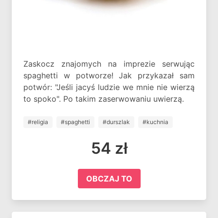
Zaskocz znajomych na imprezie serwując
spaghetti w potworze! Jak przykazał sam
potwór: "Jeśli jacyś ludzie we mnie nie wierzą
to spoko". Po takim zaserwowaniu uwierzą.
#religia
#spaghetti
#durszlak
#kuchnia
54 zł
OBCZAJ TO