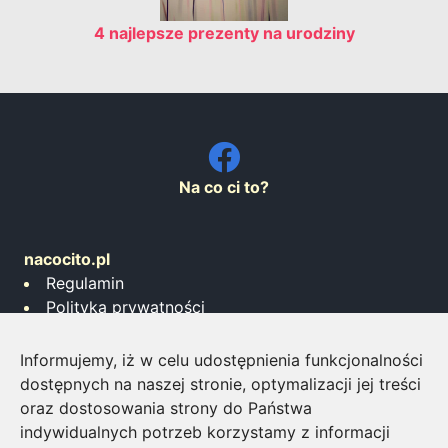
4 najlepsze prezenty na urodziny
Na co ci to?
nacocito.pl
Regulamin
Polityka prywatności
Współpraca
Informujemy, iż w celu udostępnienia funkcjonalności
Napisz do nas
dostępnych na naszej stronie, optymalizacji jej treści
Inwestowanie w monety bulionowe
oraz dostosowania strony do Państwa
Jakiego brokera wybrać?
indywidualnych potrzeb korzystamy z informacji