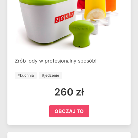
Zrób lody w profesjonalny sposób!
#kuchnia
#jedzenie
260 zł
OBCZAJ TO