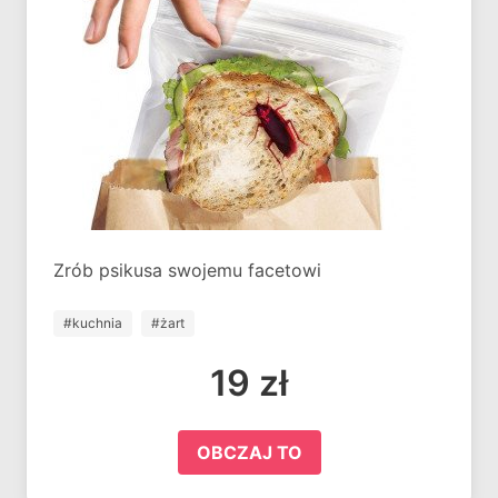
Zrób psikusa swojemu facetowi
#kuchnia
#żart
19 zł
OBCZAJ TO