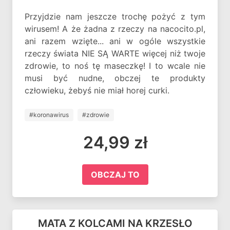
Przyjdzie nam jeszcze trochę pożyć z tym
wirusem! A że żadna z rzeczy na nacocito.pl,
ani razem wzięte... ani w ogóle wszystkie
rzeczy świata NIE SĄ WARTE więcej niż twoje
zdrowie, to noś tę maseczkę! I to wcale nie
musi być nudne, obczej te produkty
człowieku, żebyś nie miał horej curki.
#koronawirus
#zdrowie
24,99 zł
OBCZAJ TO
MATA Z KOLCAMI NA KRZESŁO