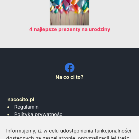
4 najlepsze prezenty na urodziny
Na co ci to?
nacocito.pl
Regulamin
Polityka prywatności
Współpraca
Informujemy, iż w celu udostępnienia funkcjonalności
Napisz do nas
dostępnych na naszej stronie, optymalizacji jej treści