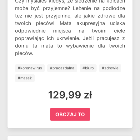
Czy myślałeś kiedyś, że siedzenie na kolcach
może być przyjemne? Leżenie na podłodze
też nie jest przyjemne, ale jakie zdrowe dla
twoich pleców! Mata akupresyjna uciska
odpowiednie miejsca na twoim ciele
poprawiając ich ukrwienie. Jeżli pracujesz z
domu ta mata to wybawienie dla twoich
pleców.
#koronawirus
#pracazdalna
#biuro
#zdrowie
#masaż
129,99 zł
OBCZAJ TO