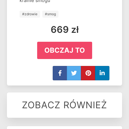
krainie smogu
#zdrowie
#smog
669 zł
OBCZAJ TO
ZOBACZ RÓWNIEŻ