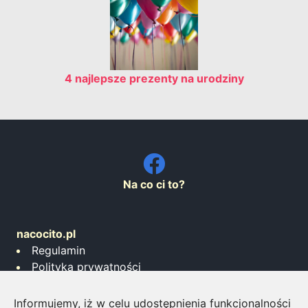
4 najlepsze prezenty na urodziny
Na co ci to?
nacocito.pl
Regulamin
Polityka prywatności
Współpraca
Informujemy, iż w celu udostępnienia funkcjonalności