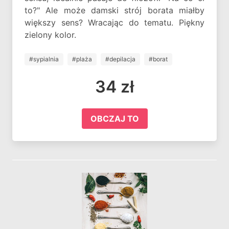
to?" Ale może damski strój borata miałby
większy sens? Wracając do tematu. Piękny
zielony kolor.
#sypialnia
#plaża
#depilacja
#borat
34 zł
OBCZAJ TO