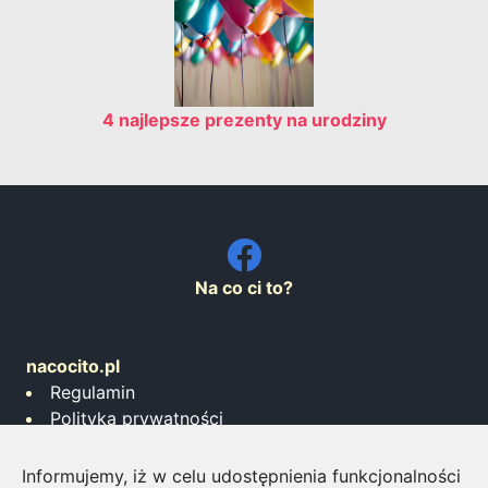
4 najlepsze prezenty na urodziny
Na co ci to?
nacocito.pl
Regulamin
Polityka prywatności
Współpraca
Informujemy, iż w celu udostępnienia funkcjonalności