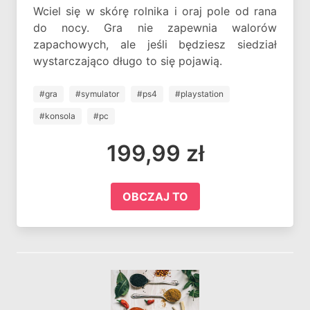
Wciel się w skórę rolnika i oraj pole od rana
do nocy. Gra nie zapewnia walorów
zapachowych, ale jeśli będziesz siedział
wystarczająco długo to się pojawią.
#gra
#symulator
#ps4
#playstation
#konsola
#pc
199,99 zł
OBCZAJ TO