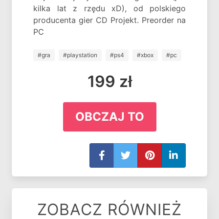
kilka lat z rzędu xD), od polskiego
producenta gier CD Projekt. Preorder na
PC
#gra
#playstation
#ps4
#xbox
#pc
199 zł
OBCZAJ TO
ZOBACZ RÓWNIEŻ