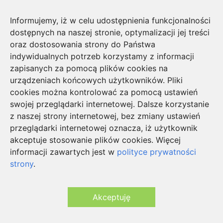
Współpraca
Informujemy, iż w celu udostępnienia funkcjonalności
Napisz do nas
dostępnych na naszej stronie, optymalizacji jej treści
Inwestowanie w monety bulionowe
oraz dostosowania strony do Państwa
Jakiego brokera wybrać?
indywidualnych potrzeb korzystamy z informacji
Zdalne biuro tłumaczeń all4words
zapisanych za pomocą plików cookies na
Agencja Marketingu Cyfrowego GSEO
urządzeniach końcowych użytkowników. Pliki
cookies można kontrolować za pomocą ustawień
Zobacz także
swojej przeglądarki internetowej. Dalsze korzystanie
strój borata
z naszej strony internetowej, bez zmiany ustawień
najlepsze prezenty na urodziny
przeglądarki internetowej oznacza, iż użytkownik
prezent dla dziewczyny
akceptuje stosowanie plików cookies. Więcej
prezent dla chłopaka
informacji zawartych jest w
polityce prywatności
śmieszne gadżety
strony
.
Akceptuję