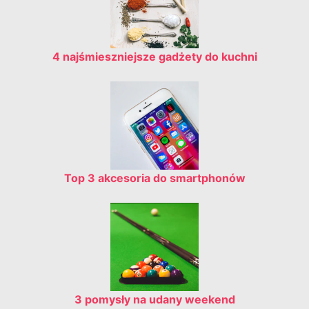
4 najśmieszniejsze gadżety do kuchni
Top 3 akcesoria do smartphonów
3 pomysły na udany weekend